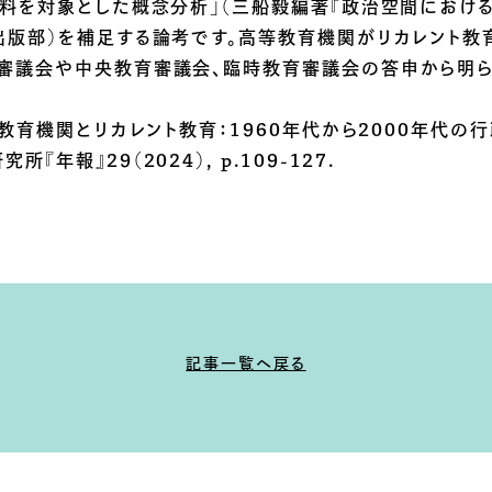
資料を対象とした概念分析」（三船毅編著『政治空間におけ
出版部）を補足する論考です。高等教育機関がリカレント教
審議会や中央教育審議会、臨時教育審議会の答申から明
等教育機関とリカレント教育：1960年代から2000年代の
『年報』29（2024）, p.109-127.
記事一覧へ戻る