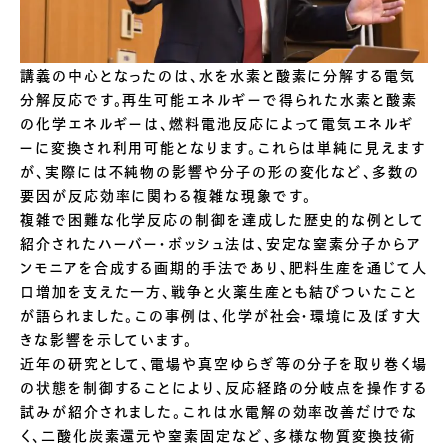
講義の中心となったのは、水を水素と酸素に分解する電気
分解反応です。再生可能エネルギーで得られた水素と酸素
の化学エネルギーは、燃料電池反応によって電気エネルギ
ーに変換され利用可能となります。これらは単純に見えます
が、実際には不純物の影響や分子の形の変化など、多数の
要因が反応効率に関わる複雑な現象です。
複雑で困難な化学反応の制御を達成した歴史的な例として
紹介されたハーバー・ボッシュ法は、安定な窒素分子からア
ンモニアを合成する画期的手法であり、肥料生産を通じて人
口増加を支えた一方、戦争と火薬生産とも結びついたこと
が語られました。この事例は、化学が社会・環境に及ぼす大
きな影響を示しています。
近年の研究として、電場や真空ゆらぎ等の分子を取り巻く場
の状態を制御することにより、反応経路の分岐点を操作する
試みが紹介されました。これは水電解の効率改善だけでな
く、二酸化炭素還元や窒素固定など、多様な物質変換技術