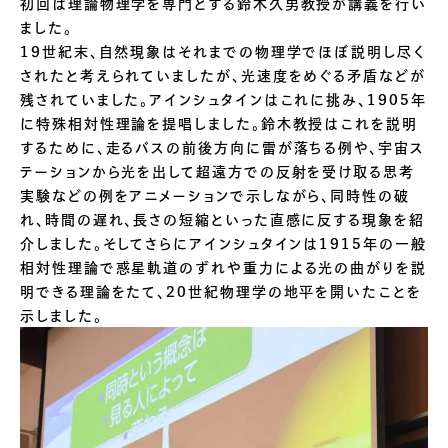
初回は理論物理学を専門とする鈴木久男教授が講義を行い
ました。
19世紀末、自然現象はそれまでの物理学でほぼ説明し尽く
されたと考えられていましたが、光速度をめぐる矛盾などが
残されていました。アインシュタインはこれに挑み、1905年
に特殊相対性理論を提唱しました。鈴木教授はこれを説明
するために、走るバスの前後方向に雷が落ちる例や、宇宙ス
テーションから光を出して超遠方での反射を受け取る思考
実験などの例をアニメーションで示しながら、同時性の破
れ、時間の遅れ、長さの短縮といった直感に反する現象を紹
介しました。そしてさらにアインシュタインは1915年の一般
相対性理論で惑星軌道のずれや重力による光の曲がりを説
明できる理論をたて、20世紀物理学の地平を開いたことを
示しました。