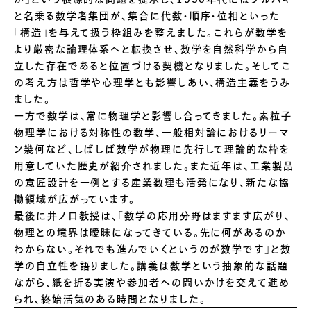
と名乗る数学者集団が、集合に代数・順序・位相といった
「構造」を与えて扱う枠組みを整えました。これらが数学を
より厳密な論理体系へと転換させ、数学を自然科学から自
立した存在であると位置づける契機となりました。そしてこ
の考え方は哲学や心理学とも影響しあい、構造主義をうみ
ました。
一方で数学は、常に物理学と影響し合ってきました。素粒子
物理学における対称性の数学、一般相対論におけるリーマ
ン幾何など、しばしば数学が物理に先行して理論的な枠を
用意していた歴史が紹介されました。また近年は、工業製品
の意匠設計を一例とする産業数理も活発になり、新たな協
働領域が広がっています。
最後に井ノ口教授は、「数学の応用分野はますます広がり、
物理との境界は曖昧になってきている。先に何があるのか
わからない。それでも進んでいくというのが数学です」と数
学の自立性を語りました。講義は数学という抽象的な話題
ながら、紙を折る実演や参加者への問いかけを交えて進め
られ、終始活気のある時間となりました。